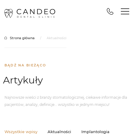
Strona główna
/
Aktualności
BĄDŹ NA BIEŻĄCO
Artykuły
Najnowsze wieści z branży stomatologicznej, ciekawe informacje dla
pacjentów,
analizy, definicje... wszystko w jednym miejscu!
Wszystkie wpisy
Aktualności
Implantologia