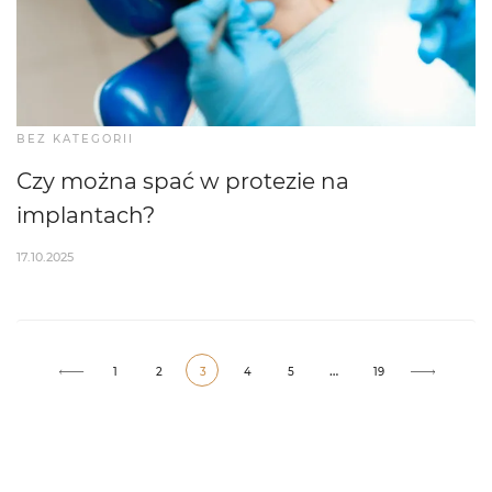
BEZ KATEGORII
Czy można spać w protezie na
implantach?
17.10.2025
…
1
2
3
4
5
19