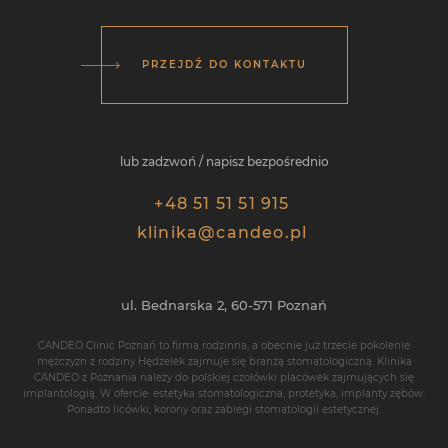
PRZEJDŹ DO KONTAKTU
lub zadzwoń / napisz bezpośrednio
+48 51 51 51 915
klinika@candeo.pl
ul. Bednarska 2,
60-571
Poznań
CANDEO Clinic Poznań
to firma rodzinna, a obecnie już trzecie pokolenie
mężczyzn z rodziny Hędzelek zajmuje się branżą stomatologiczną. Klinika
CANDEO z Poznania należy do polskiej czołówki placówek zajmujących się
implantologią
. W ofercie: estetyka stomatologiczna, protetyka,
implanty zębów
.
Ponadto
licówki
,
korony
oraz zabiegi stomatologii estetycznej.