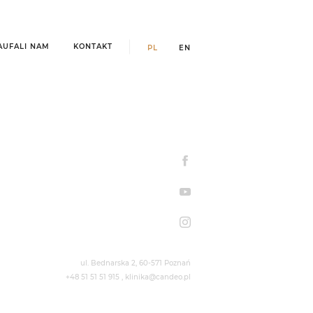
AUFALI NAM
KONTAKT
PL
EN
ul. Bednarska 2,
60-571
Poznań
+48 51 51 51 915
,
klinika@candeo.pl