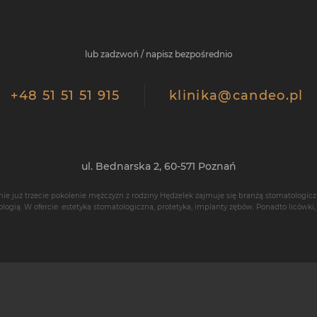
lub zadzwoń / napisz bezpośrednio
+48 51 51 51 915
klinika@candeo.pl
ul. Bednarska 2,
60-571
Poznań
nie już trzecie pokolenie mężczyzn z rodziny Hędzelek zajmuje się branżą stomatologicz
ologią
. W ofercie: estetyka stomatologiczna, protetyka,
implanty zębów
. Ponadto
licówki