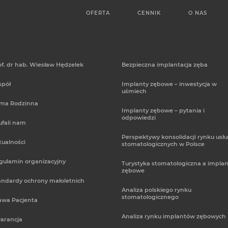
OFERTA
CENNIK
O NAS
of. dr hab. Wiesław Hędzelek
Bezpieczna implantacja zęba
spół
Implanty zębowe – inwestycja w
uśmiech
rma Rodzinna
Implanty zębowe – pytania i
odpowiedzi
ufali nam
Perspektywy konsolidacji rynku usł
tualności
stomatologicznych w Polsce
gulamin organizacyjny
Turystyka stomatologiczna a implan
zębowe
andardy ochrony małoletnich
Analiza polskiego rynku
stomatologicznego
awa Pacjenta
Analiza rynku implantów zębowych
arancja