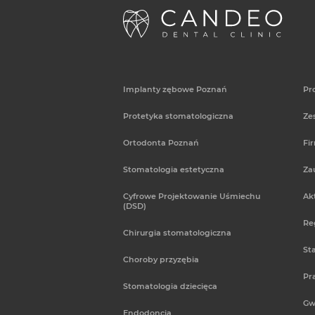
Implanty zębowe Poznań
Pr
Protetyka stomatologiczna
Ze
Ortodonta Poznań
Fi
Stomatologia estetyczna
Za
Cyfrowe Projektowanie Uśmiechu
Ak
(DSD)
Re
Chirurgia stomatologiczna
St
Choroby przyzębia
Pr
Stomatologia dziecięca
Gw
Endodoncja