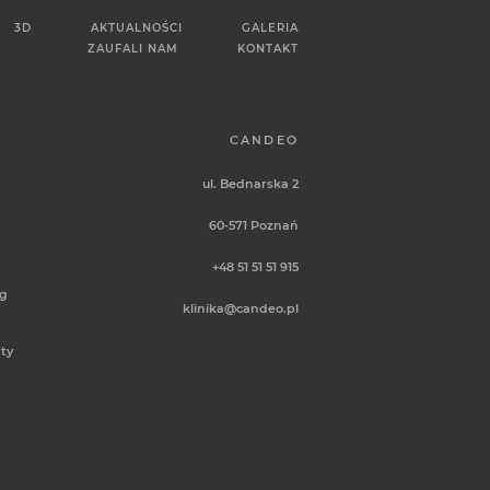
3D
AKTUALNOŚCI
GALERIA
ZAUFALI NAM
KONTAKT
CANDEO
ul. Bednarska 2
60-571
Poznań
+48 51 51 51 915
ug
klinika@candeo.pl
ty