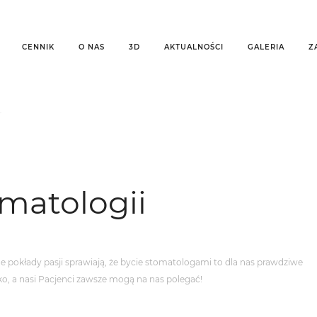
CENNIK
O NAS
3D
AKTUALNOŚCI
GALERIA
Z
O
omatologii
 pokłady pasji sprawiają, że bycie stomatologami to dla nas prawdziwe
ko, a nasi Pacjenci zawsze mogą na nas polegać!