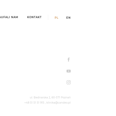
AUFALI NAM
KONTAKT
PL
EN
ul. Bednarska 2,
60-571
Poznań
+48 51 51 51 915
,
klinika@candeo.pl