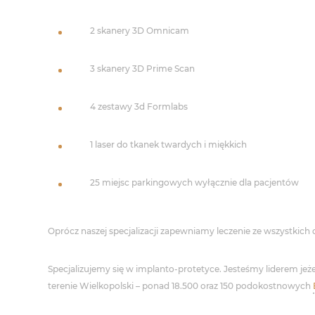
2 skanery 3D Omnicam
3 skanery 3D Prime Scan
4 zestawy 3d Formlabs
1 laser do tkanek twardych i miękkich
25 miejsc parkingowych wyłącznie dla pacjentów
Oprócz naszej specjalizacji zapewniamy leczenie ze wszystkich
Specjalizujemy się w implanto-protetyce. Jesteśmy liderem jeże
terenie Wielkopolski – ponad 18.500 oraz 150 podokostnowych