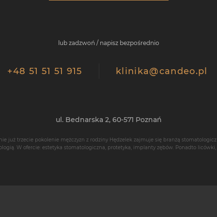
lub zadzwoń / napisz bezpośrednio
+48 51 51 51 915
klinika@candeo.pl
ul. Bednarska 2,
60-571
Poznań
nie już trzecie pokolenie mężczyzn z rodziny Hędzelek zajmuje się branżą stomatologicz
ologią
. W ofercie: estetyka stomatologiczna, protetyka,
implanty zębów
. Ponadto
licówki