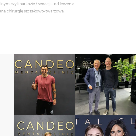
m czyli narkozie / sedacji – od leczenia
aną chirurgię szczękowo-twarzową.