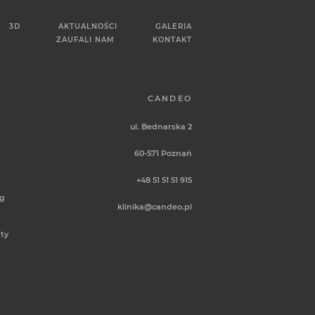
3D
AKTUALNOŚCI
GALERIA
ZAUFALI NAM
KONTAKT
CANDEO
ul. Bednarska 2
60-571
Poznań
+48 51 51 51 915
ug
klinika@candeo.pl
ty