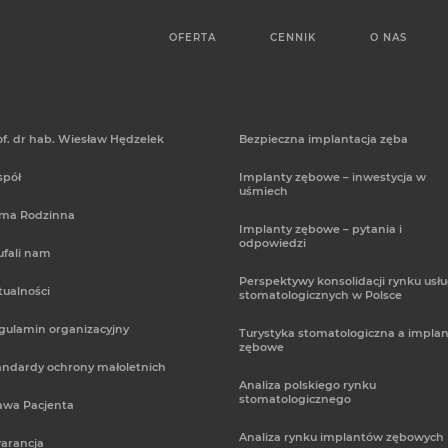
OFERTA
CENNIK
O NAS
of. dr hab. Wiesław Hędzelek
Bezpieczna implantacja zęba
spół
Implanty zębowe – inwestycja w
uśmiech
rma Rodzinna
Implanty zębowe – pytania i
odpowiedzi
ufali nam
Perspektywy konsolidacji rynku usł
tualności
stomatologicznych w Polsce
gulamin organizacyjny
Turystyka stomatologiczna a implan
zębowe
andardy ochrony małoletnich
Analiza polskiego rynku
stomatologicznego
awa Pacjenta
Analiza rynku implantów zębowych
arancja