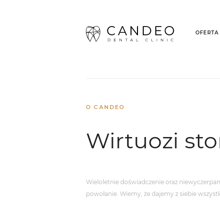
OFERTA
Strona główna
/
O nas
/
O CANDE
O CANDEO
Wirtuozi st
Wieloletnie doświadczenie oraz niewyczerpane
powołanie. Wiemy, że dajemy z siebie wszyst