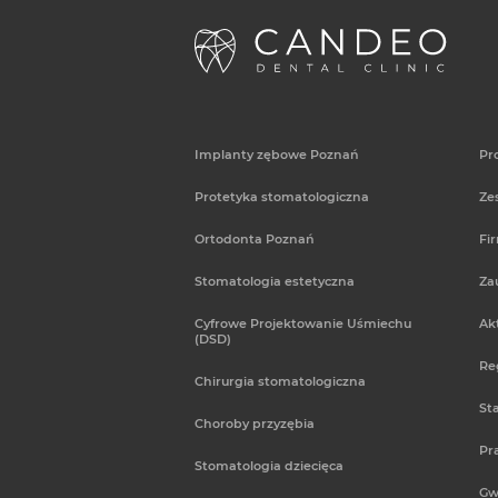
Implanty zębowe Poznań
Pr
Protetyka stomatologiczna
Ze
Ortodonta Poznań
Fi
Stomatologia estetyczna
Za
Cyfrowe Projektowanie Uśmiechu
Ak
(DSD)
Re
Chirurgia stomatologiczna
St
Choroby przyzębia
Pr
Stomatologia dziecięca
Gw