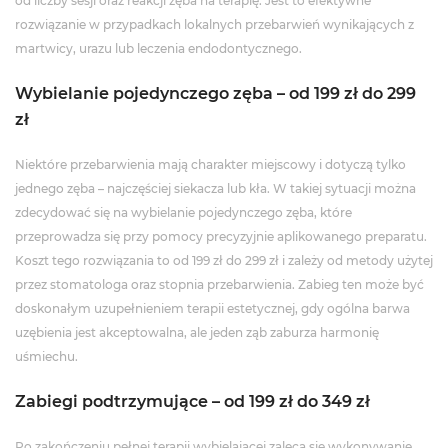
od liczby sesji oraz reakcji zęba na terapię. Jest to efektywne
rozwiązanie w przypadkach lokalnych przebarwień wynikających z
martwicy, urazu lub leczenia endodontycznego.
Wybielanie pojedynczego zęba – od 199 zł do 299
zł
Niektóre przebarwienia mają charakter miejscowy i dotyczą tylko
jednego zęba – najczęściej siekacza lub kła. W takiej sytuacji można
zdecydować się na wybielanie pojedynczego zęba, które
przeprowadza się przy pomocy precyzyjnie aplikowanego preparatu.
Koszt tego rozwiązania to od 199 zł do 299 zł i zależy od metody użytej
przez stomatologa oraz stopnia przebarwienia. Zabieg ten może być
doskonałym uzupełnieniem terapii estetycznej, gdy ogólna barwa
uzębienia jest akceptowalna, ale jeden ząb zaburza harmonię
uśmiechu.
Zabiegi podtrzymujące – od 199 zł do 349 zł
Po zakończeniu pełnej terapii wybielającej zaleca się wykonywanie