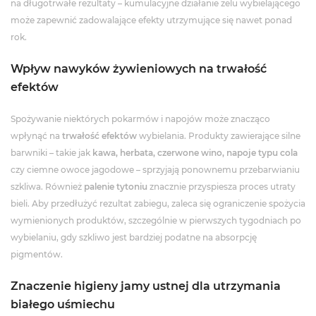
na długotrwałe rezultaty – kumulacyjne działanie żelu wybielającego
może zapewnić zadowalające efekty utrzymujące się nawet ponad
rok.
Wpływ nawyków żywieniowych na trwałość
efektów
Spożywanie niektórych pokarmów i napojów może znacząco
wpłynąć na
trwałość efektów
wybielania. Produkty zawierające silne
barwniki – takie jak
kawa, herbata, czerwone wino, napoje typu cola
czy ciemne owoce jagodowe – sprzyjają ponownemu przebarwianiu
szkliwa. Również
palenie tytoniu
znacznie przyspiesza proces utraty
bieli. Aby przedłużyć rezultat zabiegu, zaleca się ograniczenie spożycia
wymienionych produktów, szczególnie w pierwszych tygodniach po
wybielaniu, gdy szkliwo jest bardziej podatne na absorpcję
pigmentów.
Znaczenie higieny jamy ustnej dla utrzymania
białego uśmiechu