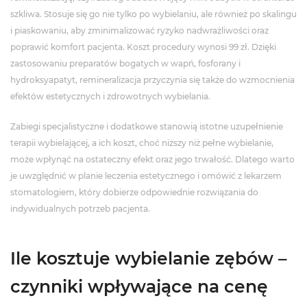
szkliwa. Stosuje się go nie tylko po wybielaniu, ale również po skalingu
i piaskowaniu, aby zminimalizować ryzyko nadwrażliwości oraz
poprawić komfort pacjenta. Koszt procedury wynosi 99 zł. Dzięki
zastosowaniu preparatów bogatych w wapń, fosforany i
hydroksyapatyt, remineralizacja przyczynia się także do wzmocnienia
efektów estetycznych i zdrowotnych wybielania.
Zabiegi specjalistyczne i dodatkowe stanowią istotne uzupełnienie
terapii wybielającej, a ich koszt, choć niższy niż pełne wybielanie,
może wpłynąć na ostateczny efekt oraz jego trwałość. Dlatego warto
je uwzględnić w planie leczenia estetycznego i omówić z lekarzem
stomatologiem, który dobierze odpowiednie rozwiązania do
indywidualnych potrzeb pacjenta.
Ile kosztuje wybielanie zębów –
czynniki wpływające na cenę