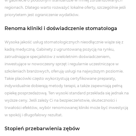
w gabinecie o podobnym standardzie w mniej zurbanizowanych
regionach. Dlatego warto rozważyć lokalne oferty, szczególnie jeśli
priorytetem jest ograniczenie wydatków.
Renoma kliniki i doświadczenie stomatologa
Wysoka jakość usług stomatologicznych nieodłącznie wiąże się z
kadrą medyczną. Gabinety z ugruntowaną pozycją na rynku,
zatrudniające specjalistów z wieloletnim doświadczeniem,
inwestujące w nowoczesny sprzęt i regularnie uczestniczące w
szkoleniach branżowych, oferują usługi na najwyższym poziomie.
Takie placówki często wykorzystują certyfikowane preparaty,
indywidualnie dobierają metody terapii, a także zapewniają pełną
opiekę posprzedażową. Ten wysoki standard przekłada się jednak na
wyższe ceny. Jeśli zależy Ci na bezpieczeństwie, skuteczności i
trwałości efektów, wybór renomowanej kliniki może być inwestycją
w spokój i długofalowy rezultat.
Stopień przebarwienia zębów