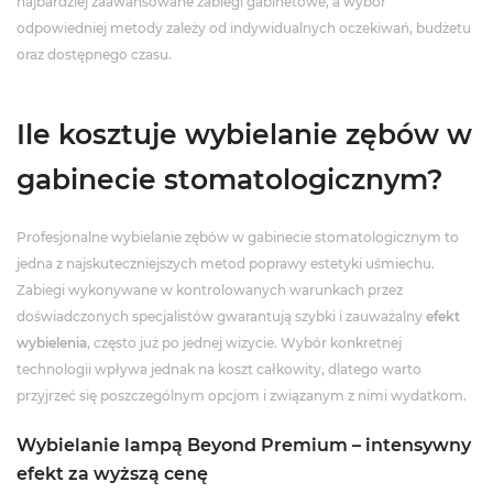
najbardziej zaawansowane zabiegi gabinetowe, a wybór
odpowiedniej metody zależy od indywidualnych oczekiwań, budżetu
oraz dostępnego czasu.
Ile kosztuje wybielanie zębów w
gabinecie stomatologicznym?
Profesjonalne wybielanie zębów w gabinecie stomatologicznym to
jedna z najskuteczniejszych metod poprawy estetyki uśmiechu.
Zabiegi wykonywane w kontrolowanych warunkach przez
doświadczonych specjalistów gwarantują szybki i zauważalny
efekt
wybielenia
, często już po jednej wizycie. Wybór konkretnej
technologii wpływa jednak na koszt całkowity, dlatego warto
przyjrzeć się poszczególnym opcjom i związanym z nimi wydatkom.
Wybielanie lampą Beyond Premium – intensywny
efekt za wyższą cenę