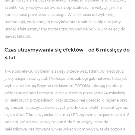
długo utrzyma się uzyskany efekt. Trwałość wybielenia to kluczowy
aspekt, który wpływa zarówno na opłacalność inwestycji, jak i na
konieczność powtarzania zabiegu. W zależności od wybranej
technologii, codziennych nawyków oraz dbałości o higienę jamy
ustnej, efekt estetyczny może utrzymywać się od kilku miesięcy do
nawet kilku lat.
Czas utrzymywania się efektów – od 6 miesięcy do
4 lat
Trwałość efektu wybielania zależy przede wszystkim od metody, z
jakiej pacjent skorzystał. Profesjonalne
zabiegi gabinetowe
, takie jak
wybielanie lampą Beyond czy laserem FOTONA, oferują rezultaty
widoczne od razu i utrzymujące się średnio przez
12 do 24 miesięcy
.
W niektórych przypadkach, przy szczególnej dbałości o higienę oraz
ograniczeniu spożycia barwiących produktów, efekt może utrzymać
się do
4 lat
. Z kolei wybielanie lampą LED zapewnia rozjaśnienie o 4–8
odcieni, które trwa zazwyczaj
od 6 do 9 miesięcy
. Metoda
nakładkowa, realizowana w warunkach domowych, także pozwala