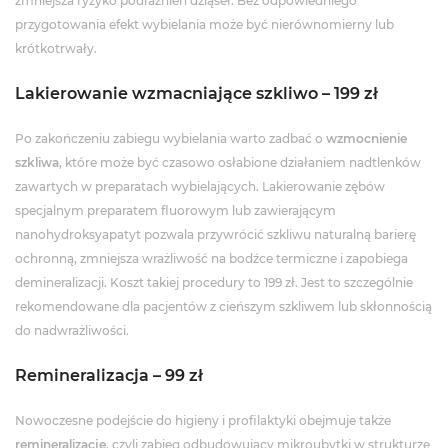
zmniejsza ryzyko podrażnień dziąseł. Bez odpowiedniego
przygotowania efekt wybielania może być nierównomierny lub
krótkotrwały.
Lakierowanie wzmacniające szkliwo – 199 zł
Po zakończeniu zabiegu wybielania warto zadbać o
wzmocnienie
szkliwa
, które może być czasowo osłabione działaniem nadtlenków
zawartych w preparatach wybielających. Lakierowanie zębów
specjalnym preparatem fluorowym lub zawierającym
nanohydroksyapatyt pozwala przywrócić szkliwu naturalną barierę
ochronną, zmniejsza wrażliwość na bodźce termiczne i zapobiega
demineralizacji. Koszt takiej procedury to 199 zł. Jest to szczególnie
rekomendowane dla pacjentów z cieńszym szkliwem lub skłonnością
do nadwrażliwości.
Remineralizacja – 99 zł
Nowoczesne podejście do higieny i profilaktyki obejmuje także
remineralizację
, czyli zabieg odbudowujący mikroubytki w strukturze