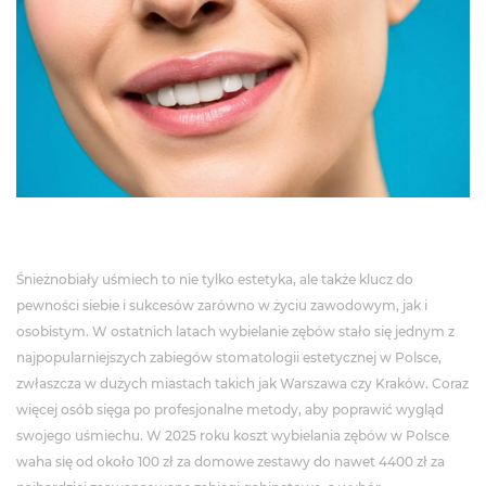
Śnieżnobiały uśmiech to nie tylko estetyka, ale także klucz do
pewności siebie i sukcesów zarówno w życiu zawodowym, jak i
osobistym. W ostatnich latach wybielanie zębów stało się jednym z
najpopularniejszych zabiegów stomatologii estetycznej w Polsce,
zwłaszcza w dużych miastach takich jak Warszawa czy Kraków. Coraz
więcej osób sięga po profesjonalne metody, aby poprawić wygląd
swojego uśmiechu. W 2025 roku koszt wybielania zębów w Polsce
waha się od około 100 zł za domowe zestawy do nawet 4400 zł za