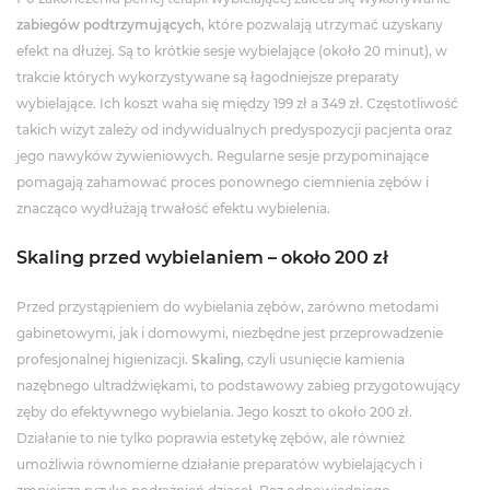
zabiegów podtrzymujących
, które pozwalają utrzymać uzyskany
efekt na dłużej. Są to krótkie sesje wybielające (około 20 minut), w
trakcie których wykorzystywane są łagodniejsze preparaty
wybielające. Ich koszt waha się między 199 zł a 349 zł. Częstotliwość
takich wizyt zależy od indywidualnych predyspozycji pacjenta oraz
jego nawyków żywieniowych. Regularne sesje przypominające
pomagają zahamować proces ponownego ciemnienia zębów i
znacząco wydłużają trwałość efektu wybielenia.
Skaling przed wybielaniem – około 200 zł
Przed przystąpieniem do wybielania zębów, zarówno metodami
gabinetowymi, jak i domowymi, niezbędne jest przeprowadzenie
profesjonalnej higienizacji.
Skaling
, czyli usunięcie kamienia
nazębnego ultradźwiękami, to podstawowy zabieg przygotowujący
zęby do efektywnego wybielania. Jego koszt to około 200 zł.
Działanie to nie tylko poprawia estetykę zębów, ale również
umożliwia równomierne działanie preparatów wybielających i