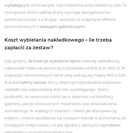
wybielającym
, które pacjent nosi codziennie przez określony czas. To
rozwiązanie, które z jednej strony wymaga zaangażowania i
systematyczności, a z drugiej – pozwala na osiągnięcie efektów
porównywalnych z
zabiegami gabinetowymi
.
Koszt wybielania nakładkowego – ile trzeba
zapłacić za zestaw?
Gdy pytamy,
ile kosztuje wybielanie zębów
metodą nakładkową,
odpowiedź mieści się zazwyczaj w przedziale od 600 zł do 1500 zł. W
większości renomowanych klinik ceny wahają się między 900 a 1400
zł za
kompletny zestaw
, który obejmuje indywidualnie wykonane
nakładki oraz odpowiednią ilość żelu wybielającego. Warto
podkreślić, że cena może różnić się w zależności od lokalizacji
gabinetu, jakości stosowanych materiałów oraz doświadczenia
stomatologa. W większych miastach – takich jak Warszawa czy
Kraków – można spodziewać się wyższych stawek w porównaniu do
mniejszych miejscowości, co jest zgodne z szerszymi
czynnikami
cenowymi
w stomatologii estetycznej.