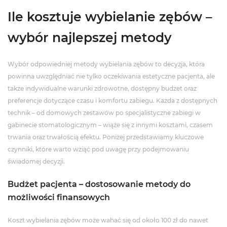
Ile kosztuje wybielanie zębów –
wybór najlepszej metody
Wybór odpowiedniej metody wybielania zębów to decyzja, która
powinna uwzględniać nie tylko oczekiwania estetyczne pacjenta, ale
także indywidualne warunki zdrowotne, dostępny budżet oraz
preferencje dotyczące czasu i komfortu zabiegu. Każda z dostępnych
technik – od domowych zestawów po specjalistyczne zabiegi w
gabinecie stomatologicznym – wiąże się z innymi kosztami, czasem
trwania oraz trwałością efektu. Poniżej przedstawiamy kluczowe
czynniki, które warto wziąć pod uwagę przy podejmowaniu
świadomej decyzji.
Budżet pacjenta – dostosowanie metody do
możliwości finansowych
Koszt wybielania zębów może wahać się od około 100 zł do nawet