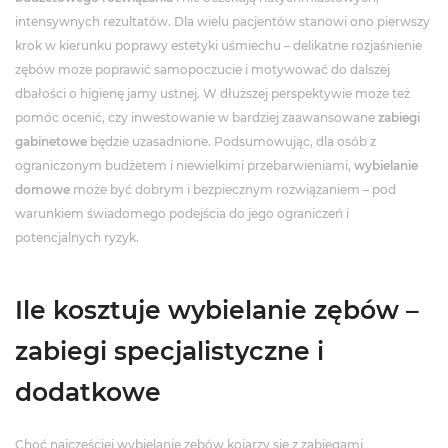
intensywnych rezultatów. Dla wielu pacjentów stanowi ono pierwszy
krok w kierunku poprawy estetyki uśmiechu – delikatne rozjaśnienie
zębów może poprawić samopoczucie i motywować do dalszej
dbałości o higienę jamy ustnej. W dłuższej perspektywie może też
pomóc ocenić, czy inwestowanie w bardziej zaawansowane
zabiegi
gabinetowe
będzie uzasadnione. Podsumowując, dla osób z
ograniczonym budżetem i niewielkimi przebarwieniami,
wybielanie
domowe
może być dobrym i bezpiecznym rozwiązaniem – pod
warunkiem świadomego podejścia do jego ograniczeń i
potencjalnych ryzyk.
Ile kosztuje wybielanie zębów –
zabiegi specjalistyczne i
dodatkowe
Choć najczęściej wybielanie zębów kojarzy się z zabiegami