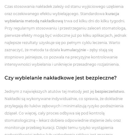
Czas stosowania nakładek zależy od stanu wyjściowego uzębienia
oraz oczekiwanego efektu wybielającego. Standardowa
kuracja
wybielania metodą nakładkową
trwa od kilku dni do kilku tygodni.
Przy regularnym stosowaniu i przestrzeganiu zaleceń stomatologa,
pierwsze efekty mogą być widoczne już po kilku aplikacjach, jednak
najlepsze rezultaty uzyskuje się po pełnym cyklu leczenia. Warto
zaznaczyć, że metoda ta działa
kumulacyjnie
– zęby stają się
stopniowo jaśniejsze, co pozwala na precyzyjne kontrolowanie
intensywności wybielania i uniknięcie przesadnego rozjaśnienia.
Czy wybielanie nakładkowe jest bezpieczne?
Jednym z największych atutów tej metody jest jej
bezpieczeństwo
.
Nakładki są wykonywane indywidualnie, co sprawia, że dokładnie
przylegają do łuków zębowych i minimalizują ryzyko podrażnienia
dziąseł. Co więcej, cały proces odbywa się pod kontrolą
stomatologiczną – lekarz dobiera odpowiednie stężenie żelu oraz
monitoruje przebieg kuracji. Dzięki temu ryzyko wystąpienia
nadwrażliwości zębów lub uszkodzenia szkliwa jest znacznie