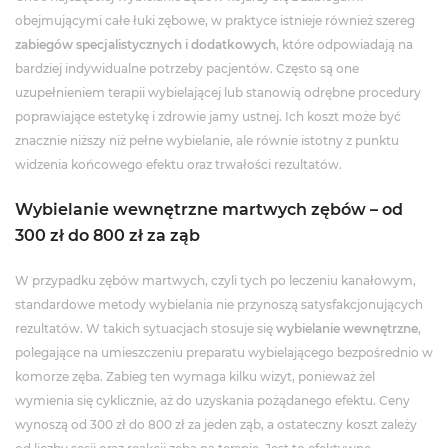
obejmującymi całe łuki zębowe, w praktyce istnieje również szereg
zabiegów specjalistycznych i dodatkowych
, które odpowiadają na
bardziej indywidualne potrzeby pacjentów. Często są one
uzupełnieniem terapii wybielającej lub stanowią odrębne procedury
poprawiające estetykę i zdrowie jamy ustnej. Ich koszt może być
znacznie niższy niż pełne wybielanie, ale równie istotny z punktu
widzenia końcowego efektu oraz trwałości rezultatów.
Wybielanie wewnętrzne martwych zębów – od
300 zł do 800 zł za ząb
W przypadku zębów martwych, czyli tych po leczeniu kanałowym,
standardowe metody wybielania nie przynoszą satysfakcjonujących
rezultatów. W takich sytuacjach stosuje się
wybielanie wewnętrzne
,
polegające na umieszczeniu preparatu wybielającego bezpośrednio w
komorze zęba. Zabieg ten wymaga kilku wizyt, ponieważ żel
wymienia się cyklicznie, aż do uzyskania pożądanego efektu. Ceny
wynoszą od 300 zł do 800 zł za jeden ząb, a ostateczny koszt zależy