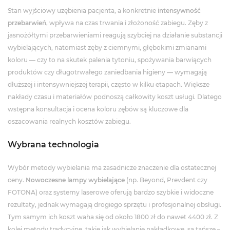
Stan wyjściowy uzębienia pacjenta, a konkretnie
intensywność
przebarwień
, wpływa na czas trwania i złożoność zabiegu. Zęby z
jasnożółtymi przebarwieniami reagują szybciej na działanie substancji
wybielających, natomiast zęby z ciemnymi, głębokimi zmianami
koloru — czy to na skutek palenia tytoniu, spożywania barwiących
produktów czy długotrwałego zaniedbania higieny — wymagają
dłuższej i intensywniejszej terapii, często w kilku etapach. Większe
nakłady czasu i materiałów podnoszą całkowity koszt usługi. Dlatego
wstępna konsultacja i ocena koloru zębów są kluczowe dla
oszacowania realnych kosztów zabiegu.
Wybrana technologia
Wybór metody wybielania ma zasadnicze znaczenie dla ostatecznej
ceny.
Nowoczesne lampy wybielające
(np. Beyond, Prevdent czy
FOTONA) oraz systemy laserowe oferują bardzo szybkie i widoczne
rezultaty, jednak wymagają drogiego sprzętu i profesjonalnej obsługi.
Tym samym ich koszt waha się od około 1800 zł do nawet 4400 zł. Z
kolei metody tradycyjne, takie jak wybielanie nakładkowe, są tańsze –