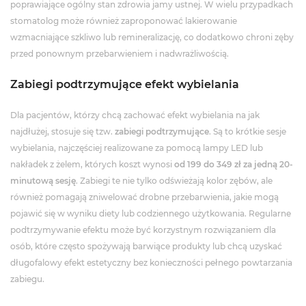
poprawiające ogólny stan zdrowia jamy ustnej. W wielu przypadkach
stomatolog może również zaproponować lakierowanie
wzmacniające szkliwo lub remineralizację, co dodatkowo chroni zęby
przed ponownym przebarwieniem i nadwrażliwością.
Zabiegi podtrzymujące efekt wybielania
Dla pacjentów, którzy chcą zachować efekt wybielania na jak
najdłużej, stosuje się tzw.
zabiegi podtrzymujące
. Są to krótkie sesje
wybielania, najczęściej realizowane za pomocą lampy LED lub
nakładek z żelem, których koszt wynosi
od 199 do 349 zł za jedną 20-
minutową sesję
. Zabiegi te nie tylko odświeżają kolor zębów, ale
również pomagają zniwelować drobne przebarwienia, jakie mogą
pojawić się w wyniku diety lub codziennego użytkowania. Regularne
podtrzymywanie efektu może być korzystnym rozwiązaniem dla
osób, które często spożywają barwiące produkty lub chcą uzyskać
długofalowy efekt estetyczny bez konieczności pełnego powtarzania
zabiegu.