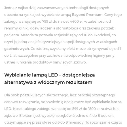
Jedną z najbardziej zaawansowanych technologii dostępnych
obecnie na rynku jest
wybielanie lampą Beyond Premium
. Ceny tego
zabiegu wahają się od 799 zł do nawet 4400 zł, w zależności od
renomy kliniki, doświadczenia stomatologa oraz zakresu potrzeb
pacjenta. Metoda ta pozwala rozjaśnić zęby od 10 do 16 odcieni, co
czyni ją jedną z najefektywniejszych opcji dostępnych w
zabiegach
gabinetowych
. Co istotne, uzyskany efekt może utrzymywać się od 1
do 2 lat, szczególnie przy zachowaniu odpowiedniej higieny jamy
ustnej i unikania produktów barwiących szkliwo.
Wybielanie lampą LED – dostępniejsza
alternatywa z widocznym rezultatem
Dla osób poszukujących skutecznego, lecz bardziej przystępnego
cenowo rozwiązania, odpowiednią opcją może być
wybielanie lampą
LED
. Koszt takiego zabiegu waha się od 599 zł do 1500 zł za dwa łuki
zębowe. Efektem jest wybielenie zębów średnio o 4 do 8 odcieni,
utrzymujące się przez okres od 6 do 9 miesięcy. To rozwiązanie często