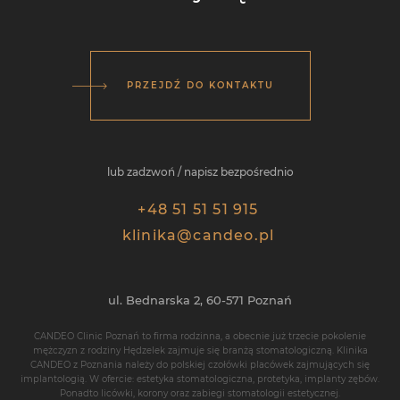
PRZEJDŹ DO KONTAKTU
lub zadzwoń / napisz bezpośrednio
+48 51 51 51 915
klinika@candeo.pl
ul. Bednarska 2,
60-571
Poznań
CANDEO Clinic Poznań
to firma rodzinna, a obecnie już trzecie pokolenie
mężczyzn z rodziny Hędzelek zajmuje się branżą stomatologiczną. Klinika
CANDEO z Poznania należy do polskiej czołówki placówek zajmujących się
implantologią
. W ofercie: estetyka stomatologiczna, protetyka,
implanty zębów
.
Ponadto
licówki
,
korony
oraz zabiegi stomatologii estetycznej.