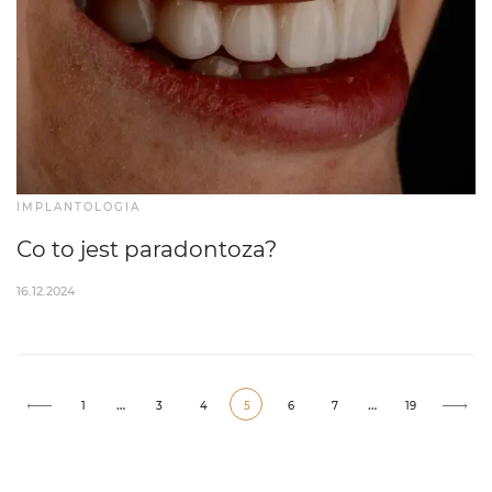
IMPLANTOLOGIA
Co to jest paradontoza?
16.12.2024
…
…
1
3
4
5
6
7
19