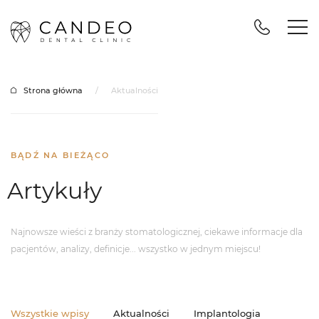
Strona główna
/
Aktualności
BĄDŹ NA BIEŻĄCO
Artykuły
Najnowsze wieści z branży stomatologicznej, ciekawe informacje dla
pacjentów,
analizy, definicje... wszystko w jednym miejscu!
Wszystkie wpisy
Aktualności
Implantologia