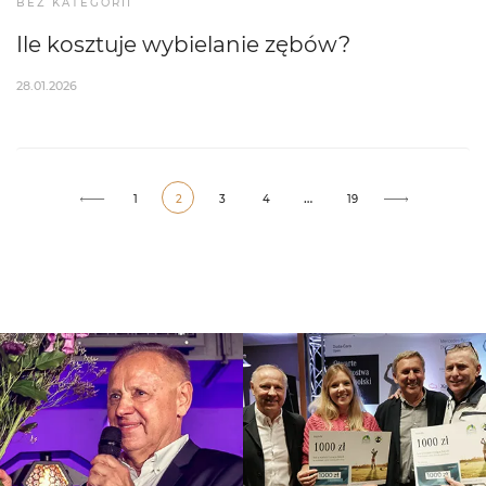
BEZ KATEGORII
Ile kosztuje wybielanie zębów?
28.01.2026
…
1
2
3
4
19