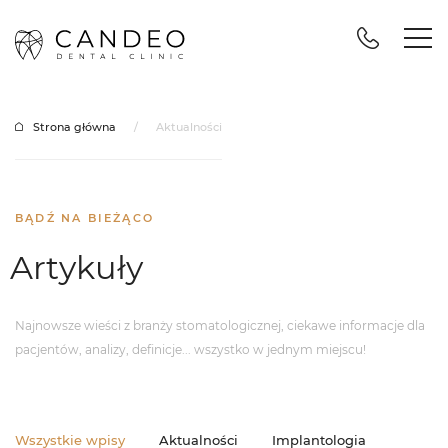
Strona główna
/
Aktualności
BĄDŹ NA BIEŻĄCO
Artykuły
Najnowsze wieści z branży stomatologicznej, ciekawe informacje dla
pacjentów,
analizy, definicje... wszystko w jednym miejscu!
Wszystkie wpisy
Aktualności
Implantologia