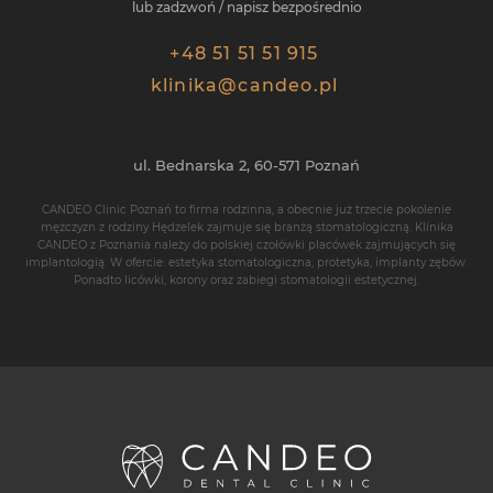
lub zadzwoń / napisz bezpośrednio
+48 51 51 51 915
klinika@candeo.pl
ul. Bednarska 2,
60-571
Poznań
CANDEO Clinic Poznań
to firma rodzinna, a obecnie już trzecie pokolenie
mężczyzn z rodziny Hędzelek zajmuje się branżą stomatologiczną. Klinika
CANDEO z Poznania należy do polskiej czołówki placówek zajmujących się
implantologią
. W ofercie: estetyka stomatologiczna, protetyka,
implanty zębów
.
Ponadto
licówki
,
korony
oraz zabiegi stomatologii estetycznej.