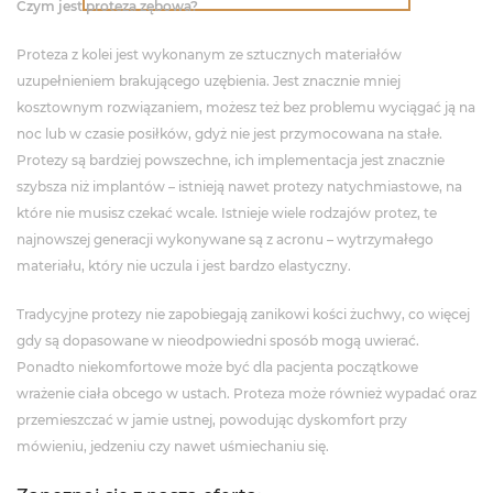
Czym jest proteza zębowa?
Proteza z kolei jest wykonanym ze sztucznych materiałów
uzupełnieniem brakującego uzębienia. Jest znacznie mniej
kosztownym rozwiązaniem, możesz też bez problemu wyciągać ją na
noc lub w czasie posiłków, gdyż nie jest przymocowana na stałe.
Protezy są bardziej powszechne, ich implementacja jest znacznie
szybsza niż implantów – istnieją nawet protezy natychmiastowe, na
które nie musisz czekać wcale. Istnieje wiele rodzajów protez, te
najnowszej generacji wykonywane są z acronu – wytrzymałego
materiału, który nie uczula i jest bardzo elastyczny.
Tradycyjne protezy nie zapobiegają zanikowi kości żuchwy, co więcej
gdy są dopasowane w nieodpowiedni sposób mogą uwierać.
Ponadto niekomfortowe może być dla pacjenta początkowe
wrażenie ciała obcego w ustach. Proteza może również wypadać oraz
przemieszczać w jamie ustnej, powodując dyskomfort przy
mówieniu, jedzeniu czy nawet uśmiechaniu się.