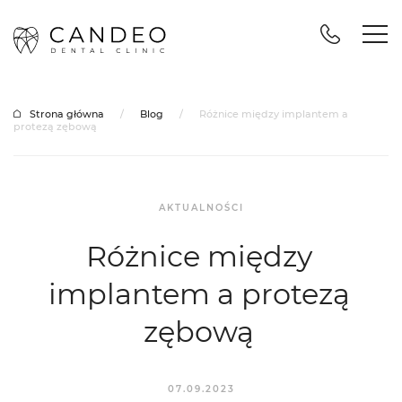
Strona główna
/
Blog
/
Różnice między implantem a
protezą zębową
AKTUALNOŚCI
Różnice między
implantem a protezą
zębową
07.09.2023