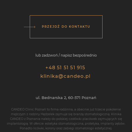
PRZEJDŹ DO KONTAKTU
lub zadzwoń / napisz bezpośrednio
+48 51 51 51 915
klinika@candeo.pl
ul. Bednarska 2,
60-571
Poznań
CANDEO Clinic Poznań
to firma rodzinna, a obecnie już trzecie pokolenie
mężczyzn z rodziny Hędzelek zajmuje się branżą stomatologiczną. Klinika
CANDEO z Poznania należy do polskiej czołówki placówek zajmujących się
implantologią
. W ofercie: estetyka stomatologiczna, protetyka,
implanty zębów
.
Ponadto
licówki
,
korony
oraz zabiegi stomatologii estetycznej.