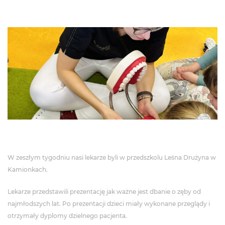
W zeszłym tygodniu nasi lekarze byli w przedszkolu Leśna Drużyna w
Kamionkach.
Lekarze przedstawili prezentację jak ważne jest dbanie o zęby od
najmłodszych lat. Po prezentacji dzieci miały wykonane przeglądy i
otrzymały dyplomy dzielnego pacjenta.