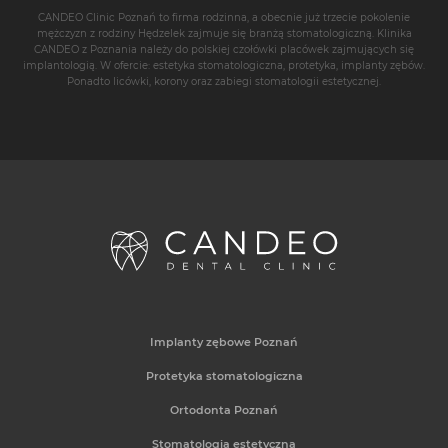
CANDEO Clinic Poznań
to firma rodzinna, a obecnie już trzecie pokolenie
mężczyzn z rodziny Hędzelek zajmuje się branżą stomatologiczną. Klinika
CANDEO z Poznania należy do polskiej czołówki placówek zajmujących się
implantologią
. W ofercie: estetyka stomatologiczna, protetyka,
implanty zębów
.
Ponadto
licówki
,
korony
oraz zabiegi stomatologii estetycznej.
Implanty zębowe Poznań
Protetyka stomatologiczna
Ortodonta Poznań
Stomatologia estetyczna