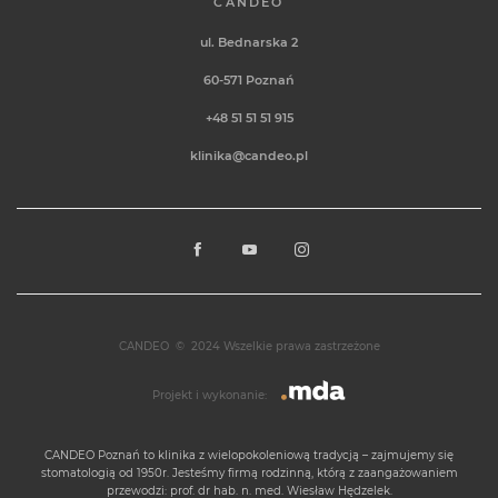
CANDEO
ul. Bednarska 2
60-571
Poznań
+48 51 51 51 915
klinika@candeo.pl
CANDEO
©
2024 Wszelkie prawa zastrzeżone
Projekt i wykonanie:
CANDEO Poznań
to klinika z wielopokoleniową tradycją – zajmujemy się
stomatologią od 1950r. Jesteśmy firmą rodzinną, którą z zaangażowaniem
przewodzi: prof. dr hab. n. med. Wiesław Hędzelek.