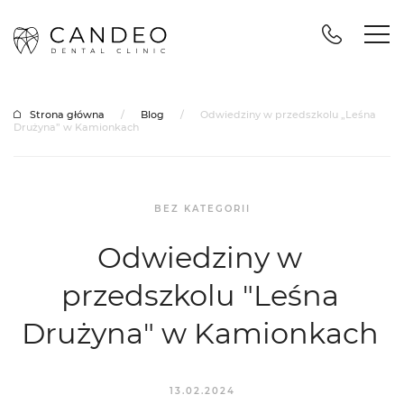
Strona główna
/
Blog
/
Odwiedziny w przedszkolu „Leśna
Drużyna” w Kamionkach
BEZ KATEGORII
Odwiedziny w
przedszkolu "Leśna
Drużyna" w Kamionkach
13.02.2024