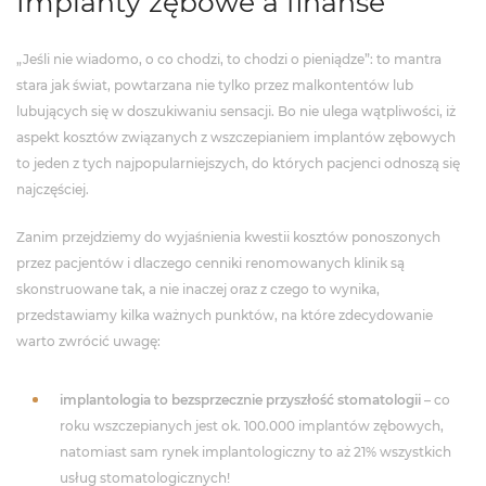
Implanty zębowe a finanse
„Jeśli nie wiadomo, o co chodzi, to chodzi o pieniądze”: to mantra
stara jak świat, powtarzana nie tylko przez malkontentów lub
lubujących się w doszukiwaniu sensacji. Bo nie ulega wątpliwości, iż
aspekt kosztów związanych z wszczepianiem implantów zębowych
to jeden z tych najpopularniejszych, do których pacjenci odnoszą się
najczęściej.
Zanim przejdziemy do wyjaśnienia kwestii kosztów ponoszonych
przez pacjentów i dlaczego cenniki renomowanych klinik są
skonstruowane tak, a nie inaczej oraz z czego to wynika,
przedstawiamy kilka ważnych punktów, na które zdecydowanie
warto zwrócić uwagę:
implantologia to bezsprzecznie przyszłość stomatologii
– co
roku wszczepianych jest ok. 100.000 implantów zębowych,
natomiast sam rynek implantologiczny to aż 21% wszystkich
usług stomatologicznych!