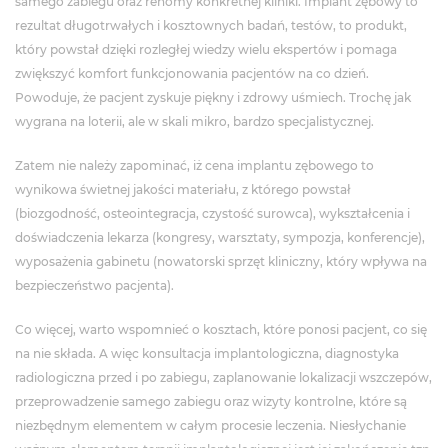
samego zabiegu oraz renomy konkretnej kliniki. Implant zębowy to
rezultat długotrwałych i kosztownych badań, testów, to produkt,
który powstał dzięki rozległej wiedzy wielu ekspertów i pomaga
zwiększyć komfort funkcjonowania pacjentów na co dzień.
Powoduje, że pacjent zyskuje piękny i zdrowy uśmiech. Trochę jak
wygrana na loterii, ale w skali mikro, bardzo specjalistycznej.
Zatem nie należy zapominać, iż cena implantu zębowego to
wynikowa świetnej jakości materiału, z którego powstał
(biozgodność, osteointegracja, czystość surowca), wykształcenia i
doświadczenia lekarza (kongresy, warsztaty, sympozja, konferencje),
wyposażenia gabinetu (nowatorski sprzęt kliniczny, który wpływa na
bezpieczeństwo pacjenta).
Co więcej, warto wspomnieć o kosztach, które ponosi pacjent, co się
na nie składa. A więc konsultacja implantologiczna, diagnostyka
radiologiczna przed i po zabiegu, zaplanowanie lokalizacji wszczepów,
przeprowadzenie samego zabiegu oraz wizyty kontrolne, które są
niezbędnym elementem w całym procesie leczenia. Niesłychanie