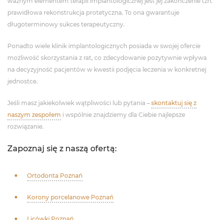
ważnym elementem terapii implantologicznej jest jej zakończenie tzn.
prawidłowa rekonstrukcja protetyczna. To ona gwarantuje
długoterminowy sukces terapeutyczny.
Ponadto wiele klinik implantologicznych posiada w swojej ofercie
możliwość skorzystania z rat, co zdecydowanie pozytywnie wpływa
na decyzyjność pacjentów w kwestii podjęcia leczenia w konkretnej
jednostce.
Jeśli masz jakiekolwiek wątpliwości lub pytania –
skontaktuj się z
naszym zespołem
i wspólnie znajdziemy dla Ciebie najlepsze
rozwiązanie.
Zapoznaj się z naszą ofertą:
Ortodonta Poznań
Korony porcelanowe Poznań
Licówki Poznań