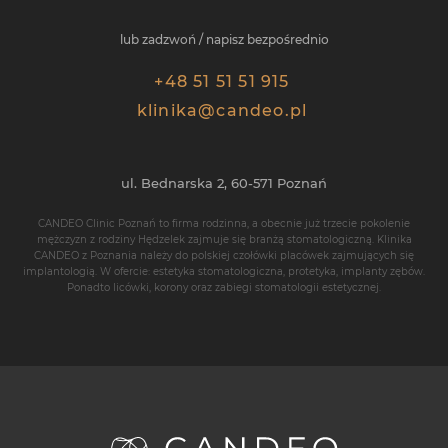
lub zadzwoń / napisz bezpośrednio
+48 51 51 51 915
klinika@candeo.pl
ul. Bednarska 2,
60-571
Poznań
CANDEO Clinic Poznań
to firma rodzinna, a obecnie już trzecie pokolenie
mężczyzn z rodziny Hędzelek zajmuje się branżą stomatologiczną. Klinika
CANDEO z Poznania należy do polskiej czołówki placówek zajmujących się
implantologią
. W ofercie: estetyka stomatologiczna, protetyka,
implanty zębów
.
Ponadto
licówki
,
korony
oraz zabiegi stomatologii estetycznej.