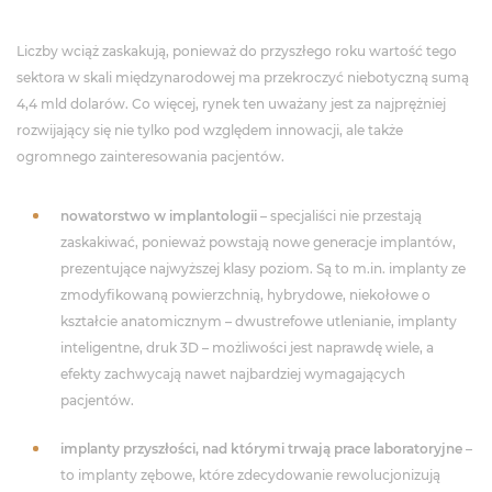
Liczby wciąż zaskakują, ponieważ do przyszłego roku wartość tego
sektora w skali międzynarodowej ma przekroczyć niebotyczną sumą
4,4 mld dolarów. Co więcej, rynek ten uważany jest za najprężniej
rozwijający się nie tylko pod względem innowacji, ale także
ogromnego zainteresowania pacjentów.
nowatorstwo w implantologii
– specjaliści nie przestają
zaskakiwać, ponieważ powstają nowe generacje implantów,
prezentujące najwyższej klasy poziom. Są to m.in. implanty ze
zmodyfikowaną powierzchnią, hybrydowe, niekołowe o
kształcie anatomicznym – dwustrefowe utlenianie, implanty
inteligentne, druk 3D – możliwości jest naprawdę wiele, a
efekty zachwycają nawet najbardziej wymagających
pacjentów.
implanty przyszłości, nad którymi trwają prace laboratoryjne
–
to implanty zębowe, które zdecydowanie rewolucjonizują