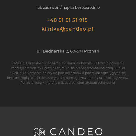
lub zadzwoń / napisz bezpośrednio
+48 51 51 51 915
klinika@candeo.pl
ul. Bednarska 2,
60-571
Poznań
CANDEO Clinic Poznań
to firma rodzinna, a obecnie już trzecie pokolenie
mężczyzn z rodziny Hędzelek zajmuje się branżą stomatologiczną. Klinika
CANDEO z Poznania należy do polskiej czołówki placówek zajmujących się
implantologią
. W ofercie: estetyka stomatologiczna, protetyka,
implanty zębów
.
Ponadto
licówki
,
korony
oraz zabiegi stomatologii estetycznej.