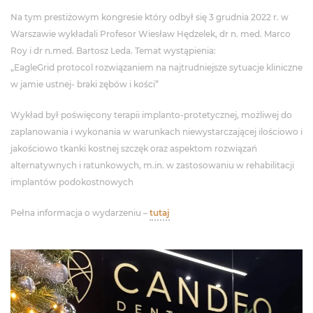
Na tym prestiżowym kongresie który odbył się 3 grudnia 2022 r. w
Warszawie wykładali Profesor Wiesław Hędzelek, dr n. med. Marco
Roy i dr n.med. Bartosz Leda. Temat wystąpienia:
„EagleGrid protocol rozwiązaniem na najtrudniejsze sytuacje kliniczne
w jamie ustnej- braki zębów i kości”
Wykład był poświęcony terapii implanto-protetycznej, możliwej do
zaplanowania i wykonania w warunkach niewystarczającej ilościowo i
jakościowo tkanki kostnej szczęk oraz aspektom rozwiązań
alternatywnych i ratunkowych, m.in. w zastosowaniu w rehabilitacji
implantów podokostnowych
Pełna informacja o wydarzeniu –
tutaj