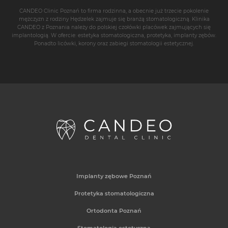
CANDEO Clinic Poznań
to firma rodzinna, a obecnie już trzecie pokolenie
mężczyzn z rodziny Hędzelek zajmuje się branżą stomatologiczną. Klinika
CANDEO z Poznania należy do polskiej czołówki placówek zajmujących się
implantologią
. W ofercie: estetyka stomatologiczna, protetyka,
implanty zębów
.
Ponadto
licówki
,
korony
oraz zabiegi stomatologii estetycznej.
Implanty zębowe Poznań
Protetyka stomatologiczna
Ortodonta Poznań