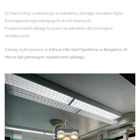
Dr Marco Roy uczestniczył w szkoleniu, którego tematem było:
Rozwiązanie najtrudniejszych atrofii kostnych.
Przeprowadził zabieg na żywo na szkoleniu dla chirurgów
szczękowych.
Zabieg wykonywany w
klinice Villa Sant’Apollonia w Bergamo, dr
Marco był pierwszym operatorem zabiegu.