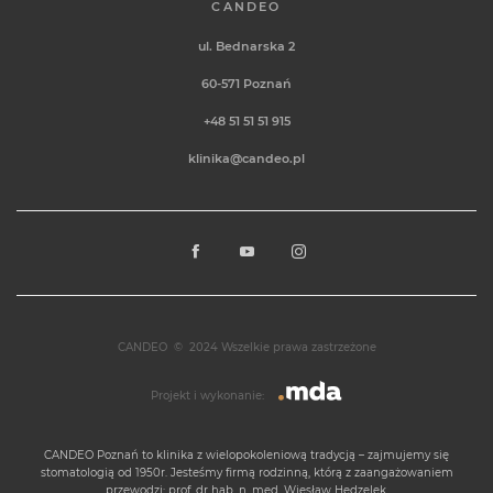
CANDEO
ul. Bednarska 2
60-571
Poznań
+48 51 51 51 915
klinika@candeo.pl
CANDEO
©
2024 Wszelkie prawa zastrzeżone
Projekt i wykonanie:
CANDEO Poznań
to klinika z wielopokoleniową tradycją – zajmujemy się
stomatologią od 1950r. Jesteśmy firmą rodzinną, którą z zaangażowaniem
przewodzi: prof. dr hab. n. med. Wiesław Hędzelek.